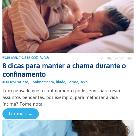
#EuFicoEmCasa com TENA
0
30757
8 dicas para manter a chama durante o
confinamento
,
,
,
,
#EuFicoEmCasa
Confinamento
libido
Paixão
sexo
Tem pensado que o confinamento pode servir para rever
assuntos pendentes, por exemplo, para melhorar a vida
íntima? Tome nota.
Ler mais →