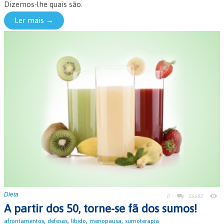
Dizemos-lhe quais são.
Ler mais →
Dieta
0
16682
A partir dos 50, torne-se fã dos sumos!
,
,
,
,
afrontamentos
defesas
libido
menopausa
sumoterapia