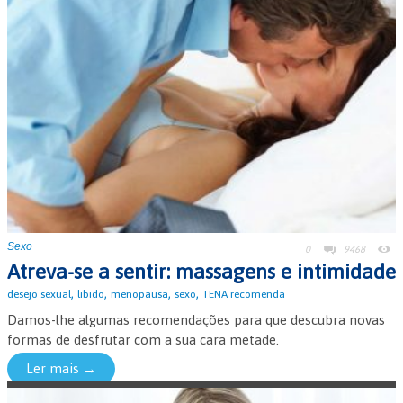
Sexo
0
9468
Atreva-se a sentir: massagens e intimidade
,
,
,
,
desejo sexual
libido
menopausa
sexo
TENA recomenda
Damos-lhe algumas recomendações para que descubra novas
formas de desfrutar com a sua cara metade.
Ler mais →