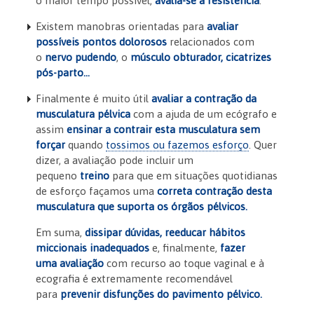
o maior tempo possível,
avalia-se a resistência
.
Existem manobras orientadas para
avaliar
possíveis pontos dolorosos
relacionados com
o
nervo pudendo
, o
músculo obturador, cicatrizes
pós-parto…
Finalmente é muito útil
avaliar a contração da
musculatura pélvica
com a ajuda de um ecógrafo e
assim
ensinar a contrair esta musculatura sem
forçar
quando
tossimos ou fazemos esforço
. Quer
dizer, a avaliação pode incluir um
pequeno
treino
para que em situações quotidianas
de esforço façamos uma
correta contração desta
musculatura que suporta os órgãos pélvicos.
Em suma,
dissipar dúvidas, reeducar hábitos
miccionais inadequados
e, finalmente,
fazer
uma
avaliação
com recurso ao toque vaginal e à
ecografia é extremamente recomendável
para
prevenir disfunções do pavimento pélvico.