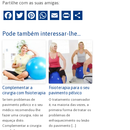
Partilhe com as suas amigas:
F
T
Pi
W
E
Pr
P
a
w
nt
h
m
in
ar
c
itt
er
at
ai
tF
til
Pode também interessar-lhe...
e
er
es
s
l
ri
h
b
t
A
e
ar
o
p
n
o
p
dl
k
y
Complementar a
Fisioterapia para o seu
cirurgia com fisioterapia
pavimento pélvico
Se tem problemas de
O tratamento conservador
pavimento pélvico e o seu
é, na maioria das vezes, a
médico recomendou-lhe
primeira forma de tratar os
fazer uma cirurgia, não se
problemas de
esqueça disto.
enfraquecimento ou lesão
Complementar a cirurgia
do pavimento […]