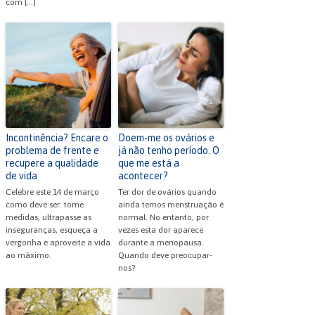
com […]
Incontinência? Encare o
Doem-me os ovários e
problema de frente e
já não tenho período. O
recupere a qualidade
que me está a
de vida
acontecer?
Celebre este 14 de março
Ter dor de ovários quando
como deve ser: tome
ainda temos menstruação é
medidas, ultrapasse as
normal. No entanto, por
inseguranças, esqueça a
vezes esta dor aparece
vergonha e aproveite a vida
durante a menopausa.
ao máximo.
Quando deve preocupar-
nos?