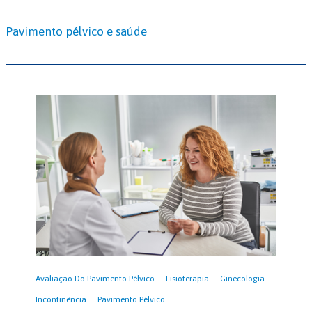
Pavimento pélvico e saúde
Avaliação Do Pavimento Pélvico
Fisioterapia
Ginecologia
Incontinência
Pavimento Pélvico.