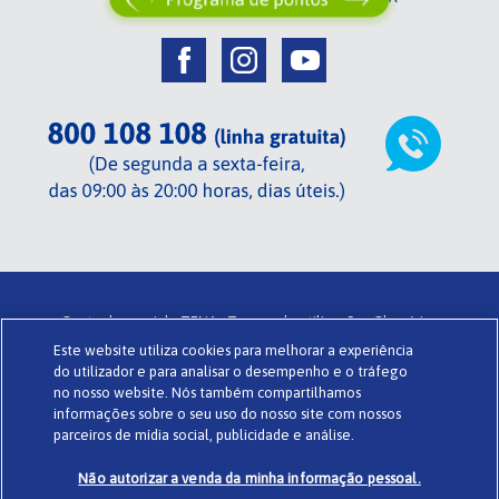
Centrada em si de TENA .
Termos de utilização .
Glossário .
Este website utiliza cookies para melhorar a experiência
Sobre o Centrada em si .
Política de privacidade .
Cookies .
do utilizador e para analisar o desempenho e o tráfego
Powered by
www.codigomedia.com
© Essity Portugal Lda
no nosso website. Nós também compartilhamos
informações sobre o seu uso do nosso site com nossos
parceiros de mídia social, publicidade e análise.
Não autorizar a venda da minha informação pessoal.