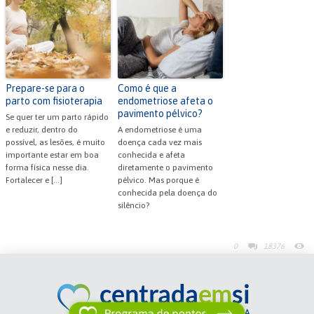
Prepare-se para o
Como é que a
parto com fisioterapia
endometriose afeta o
pavimento pélvico?
Se quer ter um parto rápido
e reduzir, dentro do
A endometriose é uma
possível, as lesões, é muito
doença cada vez mais
importante estar em boa
conhecida e afeta
forma física nesse dia.
diretamente o pavimento
Fortalecer e […]
pélvico. Mas porque é
conhecida pela doença do
silêncio?
0
18376