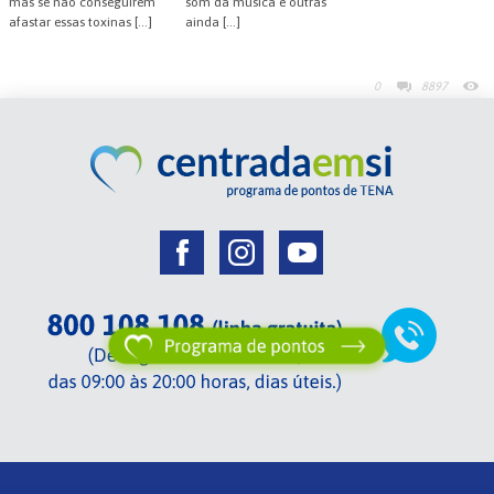
mas se não conseguirem
som da música e outras
afastar essas toxinas […]
ainda […]
0
8897