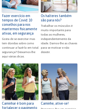
o
p
dl
k
y
Fazer exercício em
Os halteres também
tempos de Covid: 10
são para nós?
conselhos para nos
Trabalhar os músculos é
mantermos fisicamente
muito importante para
ativas, em segurança
todas as mulheres,
Gosta de se exercitar mas
independentemente da
tem dúvidas sobre como
idade. Damos-lhe as chaves
continuar a fazê-lo em total
para se motivar e não
segurança? Deixamos-lhe
desistir.
aqui várias dicas.
Caminhar é bom para
Caminhe, ative-se!
fortalecer o pavimento
Propomos-lhe um exercício