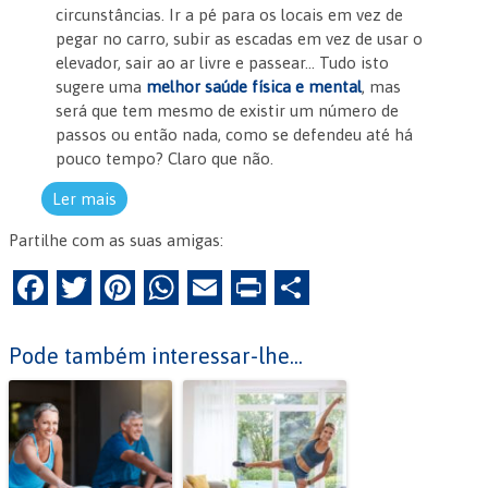
circunstâncias. Ir a pé para os locais em vez de
pegar no carro, subir as escadas em vez de usar o
elevador, sair ao ar livre e passear… Tudo isto
sugere uma
melhor saúde física e mental
, mas
será que tem mesmo de existir um número de
passos ou então nada, como se defendeu até há
pouco tempo? Claro que não.
Ler mais
Partilhe com as suas amigas:
F
T
Pi
W
E
Pr
P
a
w
nt
h
m
in
ar
c
itt
er
at
ai
tF
til
Pode também interessar-lhe...
e
er
es
s
l
ri
h
b
t
A
e
ar
o
p
n