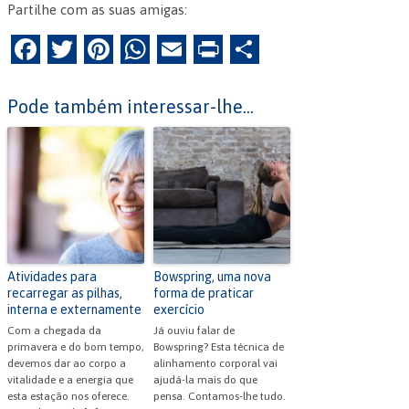
Partilhe com as suas amigas:
F
T
Pi
W
E
Pr
P
a
w
nt
h
m
in
ar
c
itt
er
at
ai
tF
til
Pode também interessar-lhe...
e
er
es
s
l
ri
h
b
t
A
e
ar
o
p
n
o
p
dl
k
y
Atividades para
Bowspring, uma nova
recarregar as pilhas,
forma de praticar
interna e externamente
exercício
Com a chegada da
Já ouviu falar de
primavera e do bom tempo,
Bowspring? Esta técnica de
devemos dar ao corpo a
alinhamento corporal vai
vitalidade e a energia que
ajudá-la mais do que
esta estação nos oferece.
pensa. Contamos-lhe tudo.