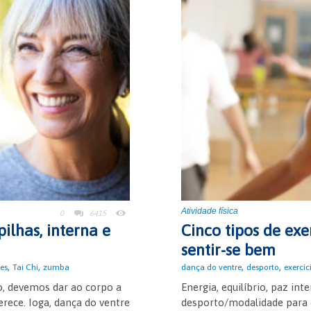
Atividade física
0
6415
ilhas, interna e
Cinco tipos de exe
sentir-se bem
,
,
,
,
tes
Tai Chi
zumba
dança do ventre
desporto
exercíc
, devemos dar ao corpo a
Energia, equilíbrio, paz in
erece. Ioga, dança do ventre
desporto/modalidade para c