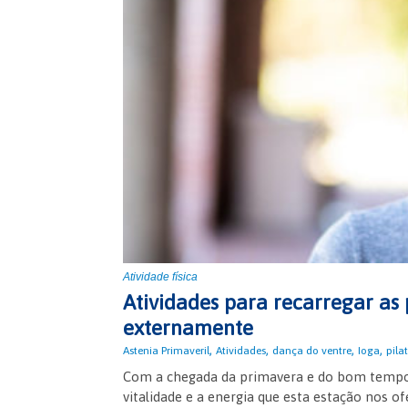
Atividade física
Atividades para recarregar as p
externamente
,
,
,
,
Astenia Primaveril
Atividades
dança do ventre
Ioga
pila
Com a chegada da primavera e do bom tempo
vitalidade e a energia que esta estação nos of