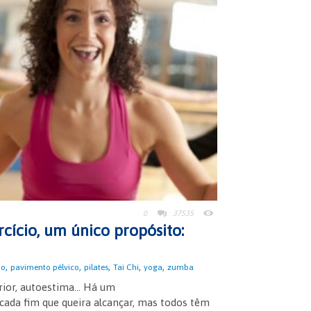
0
37535
rcício, um único propósito:
,
,
,
,
,
io
pavimento pélvico
pilates
Tai Chi
yoga
zumba
terior, autoestima… Há um
ada fim que queira alcançar, mas todos têm