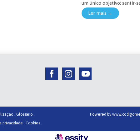
um único objetivo: sentir-s
Ler mais →
lização .
Glossário .
Powered by
www.codigome
e privacidade .
Cookies .