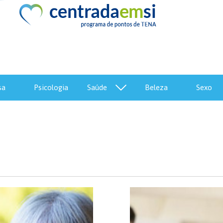
sa
psicologia
saúde
beleza
sexo