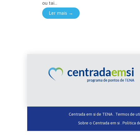
ou tai...
Ler mais →
Centrada em si de TENA .
Termos de uti
Sobre o Centrada em si .
Política d