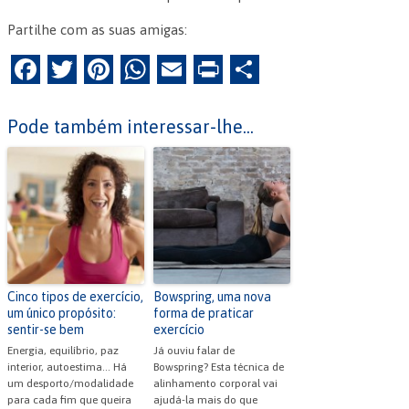
Partilhe com as suas amigas:
F
T
Pi
W
E
Pr
P
a
w
nt
h
m
in
ar
c
itt
er
at
ai
tF
til
Pode também interessar-lhe...
e
er
es
s
l
ri
h
b
t
A
e
ar
o
p
n
o
p
dl
k
y
Cinco tipos de exercício,
Bowspring, uma nova
um único propósito:
forma de praticar
sentir-se bem
exercício
Energia, equilíbrio, paz
Já ouviu falar de
interior, autoestima… Há
Bowspring? Esta técnica de
um desporto/modalidade
alinhamento corporal vai
para cada fim que queira
ajudá-la mais do que