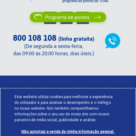
Centrada em si de TENA .
Termos de utilização .
Glossário .
Este website utiliza cookies para melhorar a experiência
Sobre o Centrada em si .
Política de privacidade .
Cookies .
do utilizador e para analisar o desempenho e o tráfego
Powered by
www.codigomedia.com
© Essity Portugal Lda
no nosso website. Nós também compartilhamos
informações sobre o seu uso do nosso site com nossos
parceiros de mídia social, publicidade e análise.
Não autorizar a venda da minha informação pessoal.