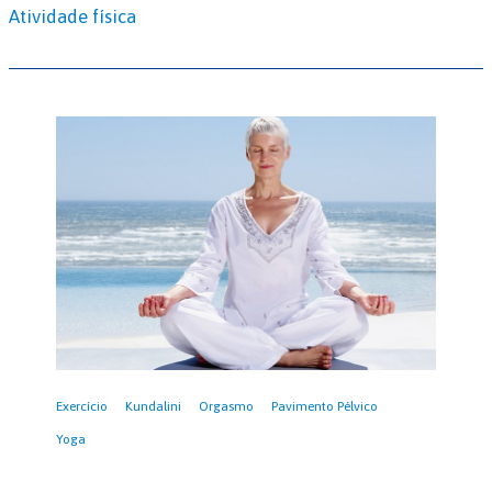
Atividade física
Exercício
Kundalini
Orgasmo
Pavimento Pélvico
Yoga