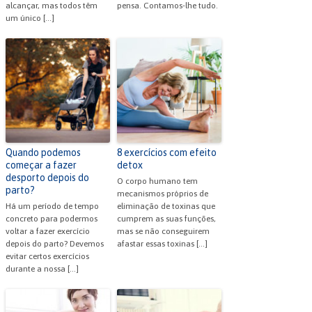
alcançar, mas todos têm
pensa. Contamos-lhe tudo.
um único […]
Quando podemos
8 exercícios com efeito
começar a fazer
detox
desporto depois do
O corpo humano tem
parto?
mecanismos próprios de
Há um período de tempo
eliminação de toxinas que
concreto para podermos
cumprem as suas funções,
voltar a fazer exercício
mas se não conseguirem
depois do parto? Devemos
afastar essas toxinas […]
evitar certos exercícios
durante a nossa […]