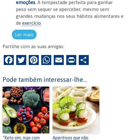
emoções
. A tempestade perfeita para ganhar
peso sem sequer se aperceber, mesmo sem
grandes mudanças nos seus hábitos alimentares e
de
exercício
.
Ler mais
Partilhe com as suas amigas:
F
T
Pi
W
E
Pr
P
a
w
nt
h
m
in
ar
c
itt
er
at
ai
tF
til
Pode também interessar-lhe...
e
er
es
s
l
ri
h
b
t
A
e
ar
o
p
n
o
p
dl
k
y
“Keto sim, mas com
Aperitivos que não