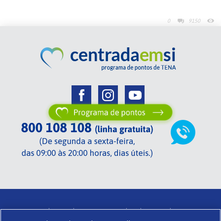
0
9150
Centrada em si de TENA .
Termos de utilização .
Glossário .