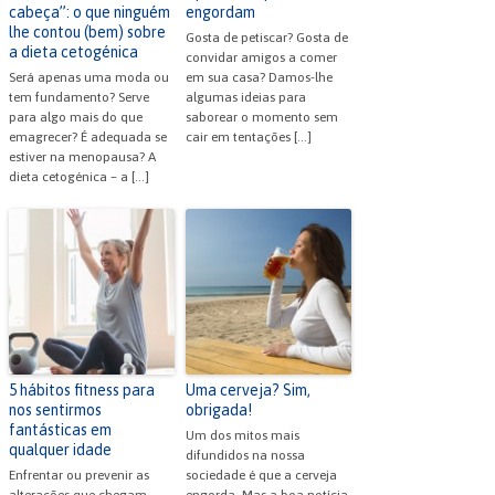
cabeça”: o que ninguém
engordam
lhe contou (bem) sobre
Gosta de petiscar? Gosta de
a dieta cetogénica
convidar amigos a comer
Será apenas uma moda ou
em sua casa? Damos-lhe
tem fundamento? Serve
algumas ideias para
para algo mais do que
saborear o momento sem
emagrecer? É adequada se
cair em tentações […]
estiver na menopausa? A
dieta cetogénica – a […]
5 hábitos fitness para
Uma cerveja? Sim,
nos sentirmos
obrigada!
fantásticas em
Um dos mitos mais
qualquer idade
difundidos na nossa
Enfrentar ou prevenir as
sociedade é que a cerveja
alterações que chegam
engorda. Mas a boa notícia