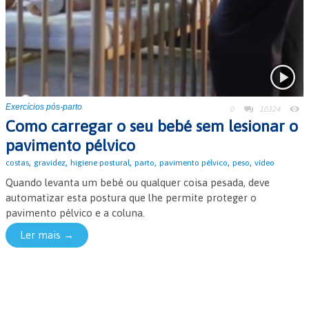
Exercícios pós-parto
0
10324
Como carregar o seu bebé sem lesionar o
pavimento pélvico
,
,
,
,
,
,
costas
gravidez
higiene postural
parto
pavimento pélvico
peso
vídeo
Quando levanta um bebé ou qualquer coisa pesada, deve
automatizar esta postura que lhe permite proteger o
pavimento pélvico e a coluna.
Ler mais →