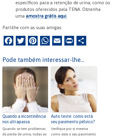
específicos para a retenção de urina, como os
produtos oferecidos pela TENA. Obtenha
uma
amostra grátis aqui
.
Partilhe com as suas amigas:
F
T
Pi
W
E
Pr
P
a
w
nt
h
m
in
ar
c
itt
er
at
ai
tF
til
Pode também interessar-lhe...
e
er
es
s
l
ri
h
b
t
A
e
ar
o
p
n
o
p
dl
k
y
Quando a incontinência
Auto teste: como está
nos ultrapassa
seu pavimento pélvico?
Quando se tem problemas
Verifique por si mesma
de perda de urina, todas as
como está o seu pavimento