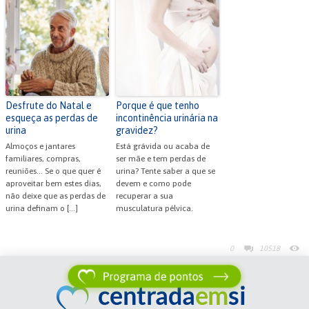
Desfrute do Natal e
Porque é que tenho
esqueça as perdas de
incontinência urinária na
urina
gravidez?
Almoços e jantares
Está grávida ou acaba de
familiares, compras,
ser mãe e tem perdas de
reuniões... Se o que quer é
urina? Tente saber a que se
aproveitar bem estes dias,
devem e como pode
não deixe que as perdas de
recuperar a sua
urina definam o […]
musculatura pélvica.
0
10518