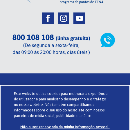
Centrada em si de TENA .
Termos de utilização .
Glossário .
Este website utiliza cookies para melhorar a experiência
Sobre o Centrada em si .
Política de privacidade .
Cookies .
do utilizador e para analisar o desempenho e o tráfego
Powered by
www.codigomedia.com
© Essity Portugal Lda
no nosso website. Nós também compartilhamos
informações sobre o seu uso do nosso site com nossos
parceiros de mídia social, publicidade e análise.
Não autorizar a venda da minha informação pessoal.