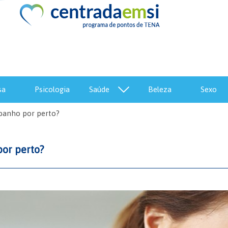
sa
psicologia
saúde
beleza
sexo
 banho por perto?
por perto?