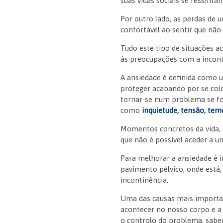
suas vidas sociais se ressinta
Por outro lado, as perdas de u
confortável ao sentir que não
Tudo este tipo de situações a
às preocupações com a incont
A ansiedade é definida como 
proteger acabando por se col
tornar-se num problema se fo
como
inquietude, tensão, te
Momentos concretos da vida, 
que não é possível aceder a u
Para melhorar a ansiedade é 
pavimento pélvico, onde está,
incontinência.
Uma das causas mais importan
acontecer no nosso corpo e a 
o controlo do problema, saber