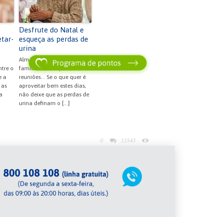
Desfrute do Natal e
etar-
esqueça as perdas de
urina
Almoços e jantares
ntre o
familiares, compras,
e a
reuniões... Se o que quer é
 as
aproveitar bem estes dias,
a
não deixe que as perdas de
urina definam o […]
0
11543