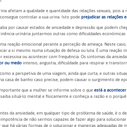
m.
rina afetam a qualidade e quantidade das relações sexuais, pois a
 consegue controlar a sua urina. Isto pode
prejudicar as relações 
caba por causar estados de ansiedade e depressão que podem cheg
inência urinária juntarmos outras como dificuldades económicas 
uma reação emocional perante a perceção de ameaça. Neste caso, 
ocar a si mesmo numa situação de defesa ou luta. É uma reação i
r excessiva ou acontecer com frequência. Os sintomas da ansie
mor ou medo
intenso, angustia, dificuldade para respirar e transto
como a perspetiva de uma viagem, ainda que curta, e outras situa
ma casa de banho caso precise, podem causar o surgimento de epi
importante que a mulher se informe sobre o que
está a acontecer
 saiba situá-lo mental e fisicamente e conheça a razão e o porqu
tes da ansiedade, em qualquer tipo de problema de saúde, é o d
impotência de não sermos capazes de fazer algo para solucionar 
 que há várias formas de o solucionar e maneiras adequadas de m