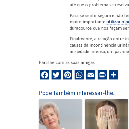
até que o problema se resolva
Para se sentir segura e não t
muito importante
utilizar o
duradouros que nos façam se
Finalmente, a relação entre i
causas da incontinência uriná
ansiedade intensa, um pavimen
Partilhe com as suas amigas:
F
T
Pi
W
E
Pr
P
a
w
nt
h
m
in
ar
c
itt
er
at
ai
tF
til
Pode também interessar-lhe...
e
er
es
s
l
ri
h
b
t
A
e
ar
o
p
n