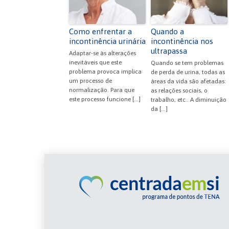
o
p
dl
k
y
Como enfrentar a
Quando a
incontinência urinária
incontinência nos
ultrapassa
Adaptar-se às alterações
inevitáveis que este
Quando se tem problemas
problema provoca implica
de perda de urina, todas as
um processo de
áreas da vida são afetadas:
normalização. Para que
as relações sociais, o
este processo funcione […]
trabalho, etc.. A diminuição
da […]