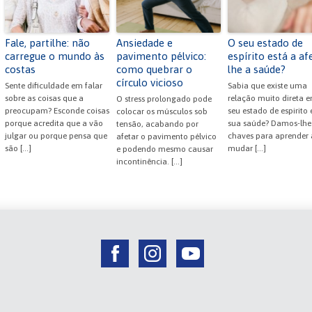
Fale, partilhe: não
Ansiedade e
O seu estado de
carregue o mundo às
pavimento pélvico:
espírito está a af
costas
como quebrar o
lhe a saúde?
círculo vicioso
Sente dificuldade em falar
Sabia que existe uma
sobre as coisas que a
relação muito direta e
O stress prolongado pode
preocupam? Esconde coisas
seu estado de espirito 
colocar os músculos sob
porque acredita que a vão
sua saúde? Damos-lhe
tensão, acabando por
julgar ou porque pensa que
chaves para aprender 
afetar o pavimento pélvico
são […]
mudar […]
e podendo mesmo causar
incontinência. […]