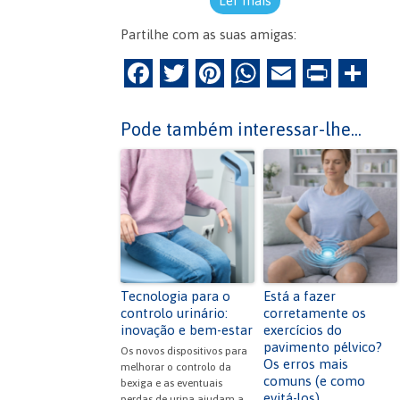
Ler mais
Partilhe com as suas amigas:
F
T
Pi
W
E
Pr
P
a
w
nt
h
m
in
ar
c
itt
er
at
ai
tF
til
Pode também interessar-lhe...
e
er
es
s
l
ri
h
b
t
A
e
ar
o
p
n
o
p
dl
k
y
Tecnologia para o
Está a fazer
controlo urinário:
corretamente os
inovação e bem-estar
exercícios do
pavimento pélvico?
Os novos dispositivos para
Os erros mais
melhorar o controlo da
comuns (e como
bexiga e as eventuais
evitá-los)
perdas de urina ajudam a