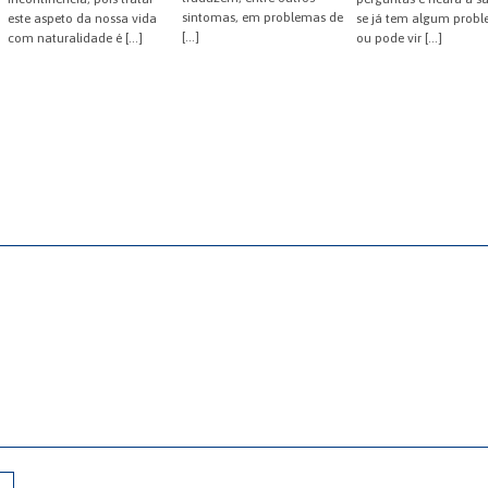
sintomas, em problemas de
este aspeto da nossa vida
se já tem algum prob
[…]
com naturalidade é […]
ou pode vir […]