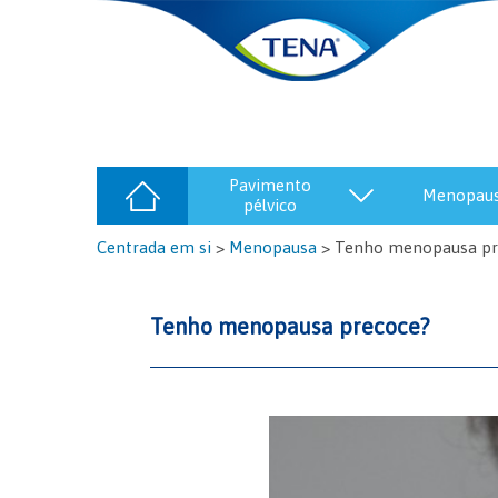
pavimento
menopau
pélvico
Centrada em si
>
Menopausa
>
Tenho menopausa pr
Tenho menopausa precoce?