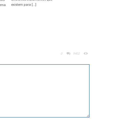
existem para […]
lema
0
9402