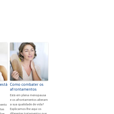
 está
Como combater os
afrontamentos
Está em plena menopausa
e os afrontamentos alteram
a
a sua qualidade de vida?
mento
Explicamos-lhe aqui os
tas
diferentes tratamentos que
aber