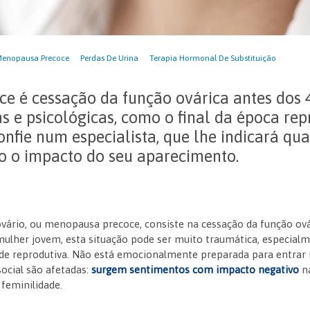
enopausa Precoce
Perdas De Urina
Terapia Hormonal De Substituição
e é cessação da função ovárica antes dos 4
as e psicológicas, como o final da época rep
Confie num especialista, que lhe indicará qu
o o impacto do seu aparecimento.
ovário, ou menopausa precoce, consiste na cessação da função ov
mulher jovem, esta situação pode ser muito traumática, especia
ade reprodutiva. Não está emocionalmente preparada para entra
ocial são afetadas:
surgem sentimentos com impacto negativo
na
 feminilidade.