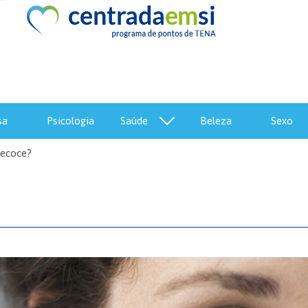
sa
psicologia
saúde
beleza
sexo
ecoce?