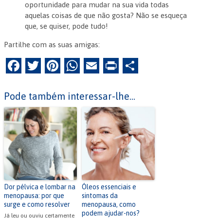
oportunidade para mudar na sua vida todas
aquelas coisas de que não gosta? Não se esqueça
que, se quiser, pode tudo!
Partilhe com as suas amigas:
F
T
Pi
W
E
Pr
P
a
w
nt
h
m
in
ar
c
itt
er
at
ai
tF
til
Pode também interessar-lhe...
e
er
es
s
l
ri
h
b
t
A
e
ar
o
p
n
o
p
dl
k
y
Dor pélvica e lombar na
Óleos essenciais e
menopausa: por que
sintomas da
surge e como resolver
menopausa, como
podem ajudar-nos?
Já leu ou ouviu certamente