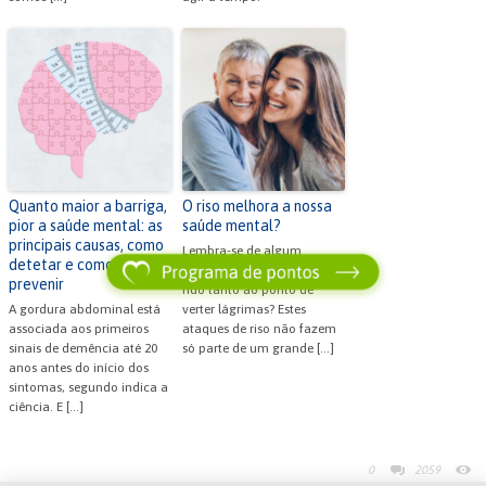
Quanto maior a barriga,
O riso melhora a nossa
pior a saúde mental: as
saúde mental?
principais causas, como
Lembra-se de algum
detetar e como
momento em que tenha
prevenir
rido tanto ao ponto de
A gordura abdominal está
verter lágrimas? Estes
associada aos primeiros
ataques de riso não fazem
sinais de demência até 20
só parte de um grande […]
anos antes do início dos
sintomas, segundo indica a
ciência. E […]
0
2059