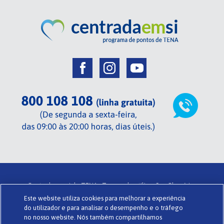
Centrada em si de TENA .
Termos de utilização .
Glossário .
Este website utiliza cookies para melhorar a experiência
Sobre o Centrada em si .
Política de privacidade .
Cookies .
do utilizador e para analisar o desempenho e o tráfego
Powered by
www.codigomedia.com
© Essity Portugal Lda
no nosso website. Nós também compartilhamos