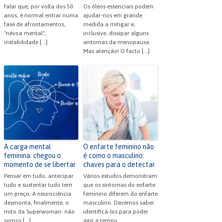
falar que, por volta dos 50
Os óleos essenciais podem
anos, é normal entrar numa
ajudar-nos em grande
fase de afrontamentos,
medida a mitigar e,
"névoa mental",
inclusive, dissipar alguns
instabilidade […]
sintomas da menopausa.
Mas atenção! O facto […]
A carga mental
O enfarte feminino não
feminina: chegou o
é como o masculino:
momento de se libertar
chaves para o detectar
Pensar em tudo, antecipar
Vários estudos demonstram
tudo e sustentar tudo tem
que os sintomas do enfarte
um preço. A neurociência
feminino diferem do enfarte
desmonta, finalmente, o
masculino. Devemos saber
mito da Superwoman: não
identificá-los para poder
somos […]
agir a tempo.