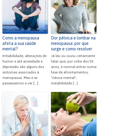
b
t
A
e
ar
o
p
n
o
p
dl
k
y
Como a menopausa
Dor pélvica e lombar na
afeta a sua saúde
menopausa: por que
mental?
surge e como resolver
Irritabilidade, alterações de
Já leu ou ouviu certamente
humor e até ansiedade e
falar que, por volta dos 50
depressão são alguns dos
anos, é normal entrar numa
sintomas associados à
fase de afrontamentos,
menopausa. Mas e se
"névoa mental",
passássemos a ver […]
instabilidade […]