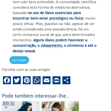
tem sido bem entendido. A comunidade científica
considera esta forma de medicina alternativa,
baseada
no uso de óleos essenciais para
encontrar bem-estar psicológico ou físico
, muito
pouco eficaz. Mas, placebo ou não, apesar de ser
ainda considerada uma pseudociência, há um
certo consenso social de que, para determinados
momentos,
alguns óleos podem favorecer a
concentração, o
relaxamento
, o otimismo e até o
desejo sexual.
Ler mais
Partilhe com as suas amigas:
F
T
Pi
W
E
Pr
P
a
w
nt
h
m
in
ar
c
itt
er
at
ai
tF
til
Pode também interessar-lhe...
e
er
es
s
l
ri
h