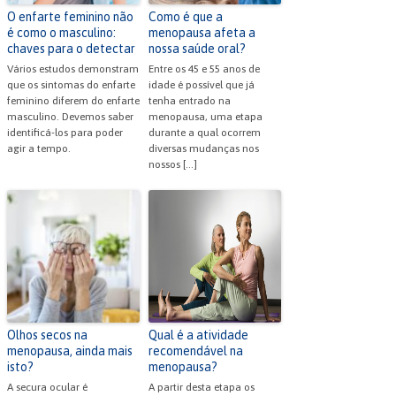
O enfarte feminino não
Como é que a
é como o masculino:
menopausa afeta a
chaves para o detectar
nossa saúde oral?
Vários estudos demonstram
Entre os 45 e 55 anos de
que os sintomas do enfarte
idade é possível que já
feminino diferem do enfarte
tenha entrado na
masculino. Devemos saber
menopausa, uma etapa
identificá-los para poder
durante a qual ocorrem
agir a tempo.
diversas mudanças nos
nossos […]
Olhos secos na
Qual é a atividade
menopausa, ainda mais
recomendável na
isto?
menopausa?
A secura ocular é
A partir desta etapa os