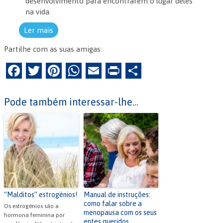
desenvolvimento para encontrarem o lugar deles
na vida.
Ler mais
Partilhe com as suas amigas:
F
T
Pi
W
E
Pr
P
a
w
nt
h
m
in
ar
c
itt
er
at
ai
tF
til
Pode também interessar-lhe...
e
er
es
s
l
ri
h
b
t
A
e
ar
o
p
n
o
p
dl
k
y
“Malditos” estrogénios!
Manual de instruções:
como falar sobre a
Os estrogénios são a
menopausa com os seus
hormona feminina por
entes queridos