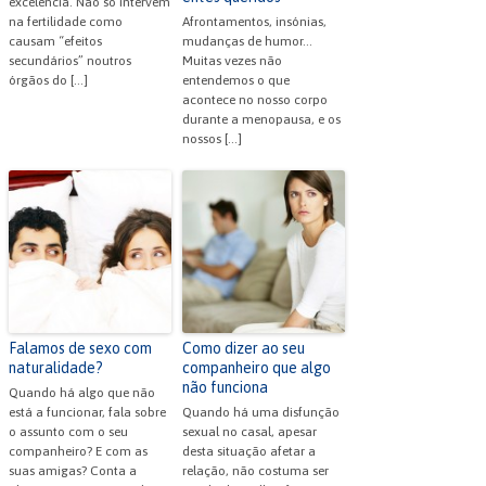
excelência. Não só intervêm
na fertilidade como
Afrontamentos, insónias,
causam “efeitos
mudanças de humor…
secundários” noutros
Muitas vezes não
órgãos do […]
entendemos o que
acontece no nosso corpo
durante a menopausa, e os
nossos […]
Falamos de sexo com
Como dizer ao seu
naturalidade?
companheiro que algo
não funciona
Quando há algo que não
está a funcionar, fala sobre
Quando há uma disfunção
o assunto com o seu
sexual no casal, apesar
companheiro? E com as
desta situação afetar a
suas amigas? Conta a
relação, não costuma ser