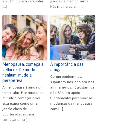
alguém ou tem vergonha
gerida da melhor forma.
[…]
Nós mulheres, em […]
Menopausa, começa a
A importância das
velhice? De modo
amigas
nenhum, mude a
Compreendem-nos,
perspetiva
suportam-nos, apoiam-nos,
A menopausa é ainda um
animam-nos… E gostam de
tema tabu. E se mudar de
nós. São um apoio
atitude e começar a ver
fundamental para viver as
esta etapa como uma
mudanças da menopausa
janela cheia de
com […]
oportunidades para
começar uma […]