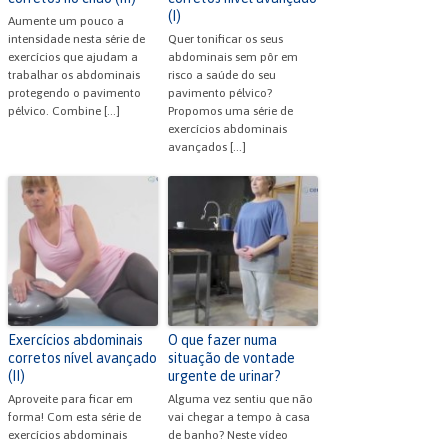
(I)
Aumente um pouco a
intensidade nesta série de
Quer tonificar os seus
exercícios que ajudam a
abdominais sem pôr em
trabalhar os abdominais
risco a saúde do seu
protegendo o pavimento
pavimento pélvico?
pélvico. Combine […]
Propomos uma série de
exercícios abdominais
avançados […]
Exercícios abdominais
O que fazer numa
corretos nível avançado
situação de vontade
(II)
urgente de urinar?
Aproveite para ficar em
Alguma vez sentiu que não
forma! Com esta série de
vai chegar a tempo à casa
exercícios abdominais
de banho? Neste vídeo