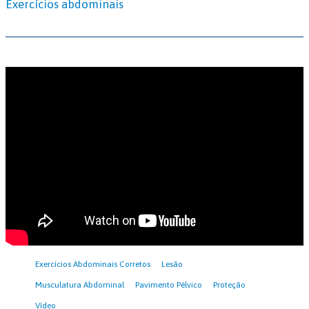
Exercícios abdominais
Exercícios Abdominais Corretos
Lesão
Musculatura Abdominal
Pavimento Pélvico
Proteção
Vídeo