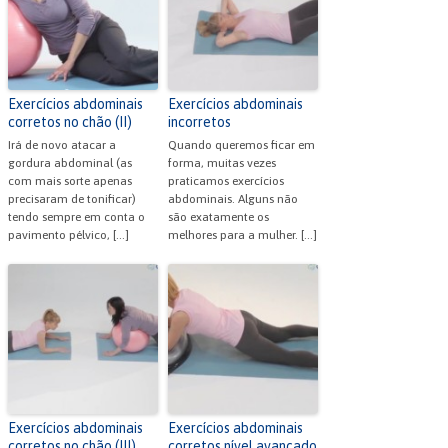
o
p
n
o
p
dl
k
y
Exercícios abdominais
Exercícios abdominais
corretos no chão (II)
incorretos
Irá de novo atacar a
Quando queremos ficar em
gordura abdominal (as
forma, muitas vezes
com mais sorte apenas
praticamos exercícios
precisaram de tonificar)
abdominais. Alguns não
tendo sempre em conta o
são exatamente os
pavimento pélvico, […]
melhores para a mulher. […]
Exercícios abdominais
Exercícios abdominais
corretos no chão (III)
corretos nível avançado