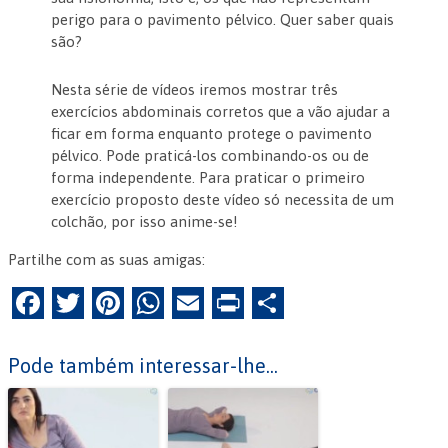
perigo para o pavimento pélvico. Quer saber quais
são?
Nesta série de vídeos iremos mostrar três
exercícios abdominais corretos que a vão ajudar a
ficar em forma enquanto protege o pavimento
pélvico. Pode praticá-los combinando-os ou de
forma independente. Para praticar o primeiro
exercício proposto deste vídeo só necessita de um
colchão, por isso anime-se!
Partilhe com as suas amigas:
F
T
Pi
W
E
Pr
P
a
w
nt
h
m
in
ar
c
itt
er
at
ai
tF
til
Pode também interessar-lhe...
e
er
es
s
l
ri
h
b
t
A
e
ar