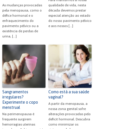
As mudanças provocadas
qualidade de vida, nesta
pela menopausa, como o
década devemos prestar
défice hormonal e o
especial atenção ao estado
enfraquecimento do
do nosso pavimento pélvico
pavimento pélvico ou a
e aos nossos […]
existência de perdas de
urina, […]
Sangramentos
Como está a sua saúde
irregulares?
vaginal?
Experimente o copo
A partir da menopausa, a
menstrual
nossa zona genital sofre
Na perimenopausa é
alterações provocadas pelo
frequente surgirem
deficit hormonal. Descubra
hemorragias uterinas
como minimizar os