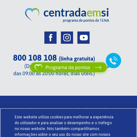
Centrada em si de TENA .
Termos de utilização .
Glossário .
Este website utiliza cookies para melhorar a experiência
Sobre o Centrada em si .
Política de privacidade .
Cookies .
do utilizador e para analisar o desempenho e o tráfego
Powered by
www.codigomedia.com
© Essity Portugal Lda
no nosso website. Nós também compartilhamos
informações sobre o seu uso do nosso site com nossos