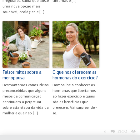
irregulares. Sabia que existe
sintomas e […]
uma nova opção mais
saudável, ecológica e […]
Falsos mitos sobre a
O que nos oferecem as
menopausa
hormonas do exercício?
Desmontamos várias ideias
Damos-lhe a conhecer as
preconcebidas que alguns
hormonas que libertamos
meios de comunicação
ao fazer exercício e quais
continuam a perpetuar
são os benefícios que
sobre esta etapa da vida da
oferecem. Vai surpreender-
mulher e que não […]
se.
0
21071