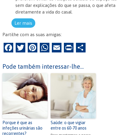
sem dar explicações do que se passa, o que afeta
diretamente a vida do casal.
Ler mais
Partilhe com as suas amigas:
F
T
Pi
W
E
Pr
P
a
w
nt
h
m
in
ar
c
itt
er
at
ai
tF
til
Pode também interessar-lhe...
e
er
es
s
l
ri
h
b
t
A
e
ar
o
p
n
o
p
dl
k
y
Porque é que as
Saúde: o que vigiar
infeções urinárias são
entre os 60-70 anos
recorrentes?
Para mantermos a nossa