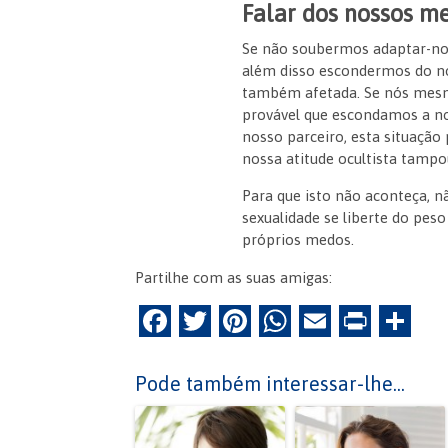
Falar dos nossos m
Se não soubermos adaptar-nos 
além disso escondermos do n
também afetada. Se nós mesm
provável que escondamos a no
nosso parceiro, esta situação
nossa atitude ocultista tamp
Para que isto não aconteça, n
sexualidade se liberte do peso
próprios medos.
Partilhe com as suas amigas:
F
T
Pi
W
E
Pr
P
a
w
nt
h
m
in
ar
c
itt
er
at
ai
tF
til
Pode também interessar-lhe...
e
er
es
s
l
ri
h