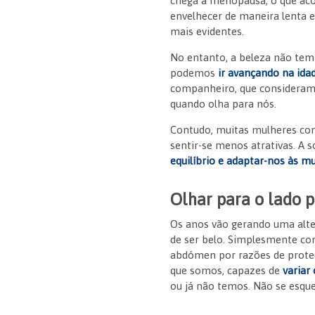
chega a menopausa, o que aco
envelhecer de maneira lenta 
mais evidentes.
No entanto, a beleza não tem 
podemos
ir avançando na idad
companheiro, que consideramo
quando olha para nós.
Contudo, muitas mulheres con
sentir-se menos atrativas. A 
equilíbrio e adaptar-nos às m
Olhar para o lado po
Os anos vão gerando uma alter
de ser belo. Simplesmente co
abdómen por razões de proteç
que somos, capazes de
variar
ou já não temos. Não se esqu