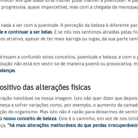
ntece? Até que idade uma mulher pode manter a juventude? A par
e progressiva, quase impercetível, mas com a chegada da menopau
nada a ver com a juventude. A perceção da beleza é diferente par
e e continuar a ser belas
. E se nós nos sentimos atraídas pelas f
s atrativo, apesar de ter mais barriga ou rugas, da sua parte 
tinuam a confundir estes conceitos, juventude e beleza, e com 
solução não está em vestir-se de maneira juvenil ou provocativa,
udanças
.
sitivo das alterações físicas
ação inevitável na nossa imagem. Isto não quer dizer que depois
meça a sofrer variações como, por exemplo, o aumento da camad
ão do organismo. Mas isto não é razão para deixarmos de senti
 o nosso conceito de beleza
. Este é o caminho, em vez de nos lim
eça,
“há mais alterações melhoráveis do que perdas irrecuperáveis