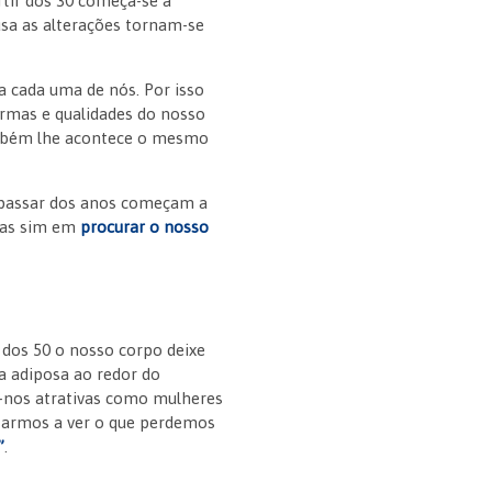
tir dos 30 começa-se a
sa as alterações tornam-se
a cada uma de nós. Por isso
ormas e qualidades do nosso
também lhe acontece o mesmo
o passar dos anos começam a
 mas sim em
procurar o nosso
 dos 50 o nosso corpo deixe
a adiposa ao redor do
r-nos atrativas como mulheres
itarmos a ver o que perdemos
”
.