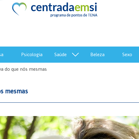
sa
psicologia
saúde
beleza
sexo
iva do que nós mesmas
nós mesmas