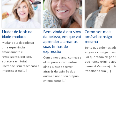
Mudar de look na
Bem-vinda à era slow
Como ser mais
idade madura
da beleza, em que vai
amável consigo
aprender a amar as
mesma
Mudar de look pode ser
suas linhas de
uma experiência
Sente que é demasiad
expressão
emocionante e
exigente consigo mes
revitalizante, por isso,
Por que razão exige a s
Com o novo ano, comece a
abrace-a em total
que nunca exigiria aos
olhar para si com outros
liberdade, sem fazer caso a
demais? Vamos ajudá-
olhos. Deixe de se ver
imposições ou […]
trabalhar a sua […]
através da opinião dos
outros e use o seu próprio
critério como […]