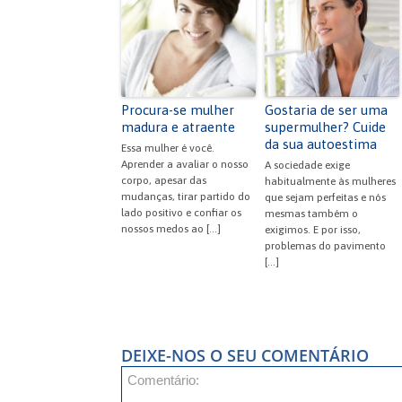
b
t
A
e
ar
o
p
n
o
p
dl
k
y
Procura-se mulher
Gostaria de ser uma
madura e atraente
supermulher? Cuide
da sua autoestima
Essa mulher é você.
Aprender a avaliar o nosso
A sociedade exige
corpo, apesar das
habitualmente às mulheres
mudanças, tirar partido do
que sejam perfeitas e nós
lado positivo e confiar os
mesmas também o
nossos medos ao […]
exigimos. E por isso,
problemas do pavimento
[…]
DEIXE-NOS O SEU COMENTÁRIO