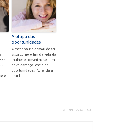
A etapa das
oportunidades
A menopausa deixou de ser
vista como o fim da vida da
o
mulher e converteu-se num
ma?
novo começo, cheio de
i o
oportunidades. Aprenda a
tirar […]
la a
0
2146