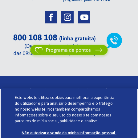
Centrada em si de TENA .
Termos de utilização .
Glossário .
Este website utiliza cookies para melhorar a experiência
Sobre o Centrada em si .
Política de privacidade .
Cookies .
do utilizador e para analisar o desempenho e o tráfego
Powered by
www.codigomedia.com
© Essity Portugal Lda
no nosso website. Nós também compartilhamos
informações sobre o seu uso do nosso site com nossos
parceiros de mídia social, publicidade e análise.
Não autorizar a venda da minha informação pessoal.