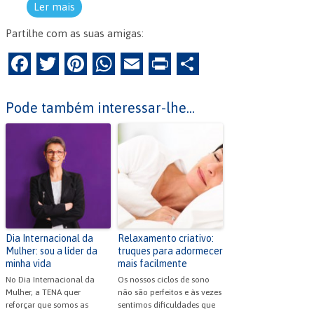
Ler mais
Partilhe com as suas amigas:
F
T
Pi
W
E
Pr
P
a
w
nt
h
m
in
ar
c
itt
er
at
ai
tF
til
Pode também interessar-lhe...
e
er
es
s
l
ri
h
b
t
A
e
ar
o
p
n
o
p
dl
k
y
Dia Internacional da
Relaxamento criativo:
Mulher: sou a líder da
truques para adormecer
minha vida
mais facilmente
No Dia Internacional da
Os nossos ciclos de sono
Mulher, a TENA quer
não são perfeitos e às vezes
reforçar que somos as
sentimos dificuldades que