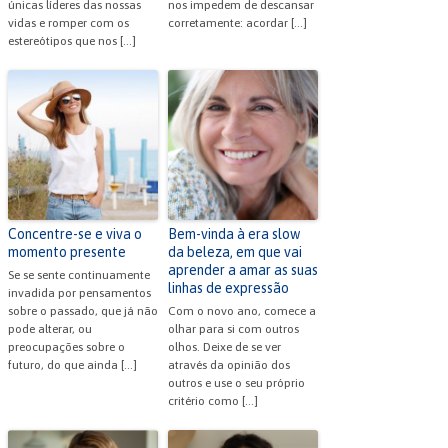
únicas líderes das nossas
nos impedem de descansar
vidas e romper com os
corretamente: acordar […]
estereótipos que nos […]
Concentre-se e viva o
Bem-vinda à era slow
momento presente
da beleza, em que vai
aprender a amar as suas
Se se sente continuamente
linhas de expressão
invadida por pensamentos
sobre o passado, que já não
Com o novo ano, comece a
pode alterar, ou
olhar para si com outros
preocupações sobre o
olhos. Deixe de se ver
futuro, do que ainda […]
através da opinião dos
outros e use o seu próprio
critério como […]