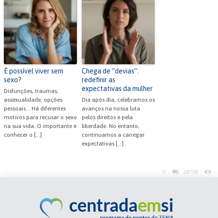
É possível viver sem
Chega de “devias”:
sexo?
redefinir as
expectativas da mulher
Disfunções, traumas,
assexualidade, opções
Dia após dia, celebramos os
pessoais... Há diferentes
avanços na nossa luta
motivos para recusar o sexo
pelos direitos e pela
na sua vida. O importante é
liberdade. No entanto,
conhecer o […]
continuamos a carregar
expectativas […]
0
18798