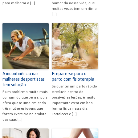
para melhorar a […]
humor da nossa vida, que
muitas vezes tem um ritmo
[…]
A incontinência nas
Prepare-se para o
mulheres desportistas
parto com fisioterapia
tem solução
Se quer ter um parto rápido
É um problema muito mais
e reduzir, dentro do
comum do que pensa, pois
possível, as lesões, é muito
afeta quase uma em cada
importante estar em boa
três mulheres jovens que
forma física nesse dia.
fazem exercício no âmbito
Fortalecer e […]
das suas […]