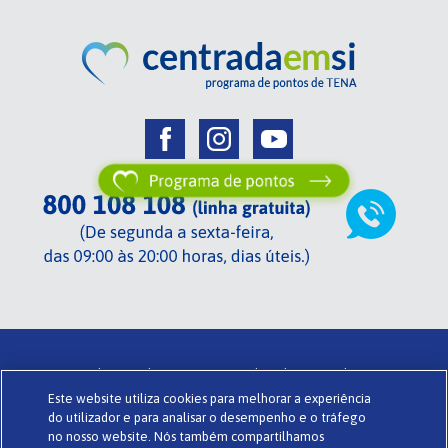
Centrada em si de TENA .
Termos de utilização .
Glossário .
Este website utiliza cookies para melhorar a experiência
Sobre o Centrada em si .
Política de privacidade .
Cookies .
do utilizador e para analisar o desempenho e o tráfego
Powered by
www.codigomedia.com
© Essity Portugal Lda
no nosso website. Nós também compartilhamos