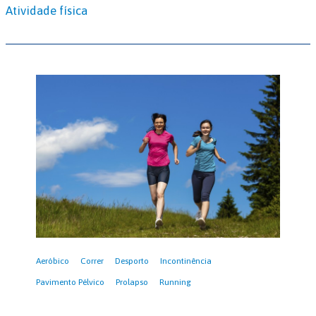
Atividade física
Aeróbico
Correr
Desporto
Incontinência
Pavimento Pélvico
Prolapso
Running