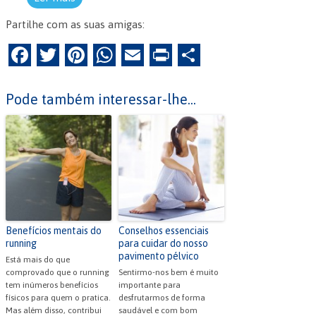
Partilhe com as suas amigas:
F
T
Pi
W
E
Pr
P
a
w
nt
h
m
in
ar
c
itt
er
at
ai
tF
til
Pode também interessar-lhe...
e
er
es
s
l
ri
h
b
t
A
e
ar
o
p
n
o
p
dl
k
y
Benefícios mentais do
Conselhos essenciais
running
para cuidar do nosso
pavimento pélvico
Está mais do que
comprovado que o running
Sentirmo-nos bem é muito
tem inúmeros benefícios
importante para
físicos para quem o pratica.
desfrutarmos de forma
Mas além disso, contribui
saudável e com bom