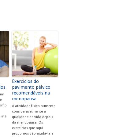
Exercícios do
ios
pavimento pélvico
recomendáveis na
 um
menopausa
e
como
A atividade física aumenta
consideravelmente a
, até
qualidade de vida depois
da menopausa. Os
exercícios que aqui
propomos vão ajudá-la a