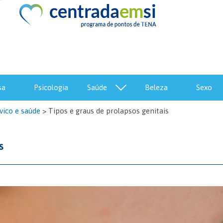
sa
psicologia
saúde
beleza
sexo
vico e saúde
>
Tipos e graus de prolapsos genitais
s