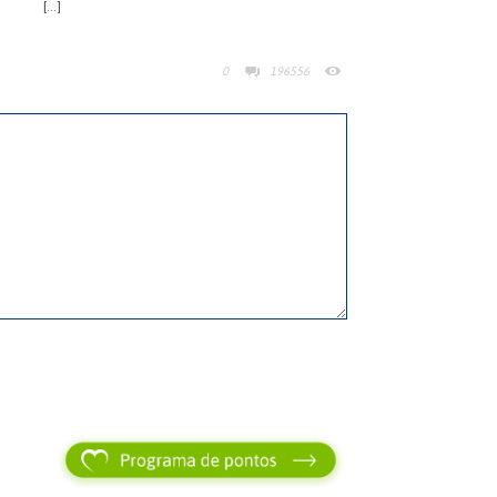
[…]
0
196556