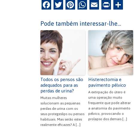
F
T
Pi
W
E
Pr
P
a
w
nt
h
m
in
ar
c
itt
er
at
ai
tF
til
Pode também interessar-lhe...
e
er
es
s
l
ri
h
b
t
A
e
ar
o
p
n
o
p
dl
k
y
Todos os pensos são
Histerectomia e
adequados para as
pavimento pélvico
perdas de urina?
A extirpação do útero é
uma operação muito
Muitas mulheres
frequente que pode alterar
solucionam as pequenas
a anatomia do pavimento
perdas de urina com os
pélvico, provocando o
seus protegeslips ou pensos
prolapso dos demais […]
habituais. Mas serão estes
realmente eficazes? A […]