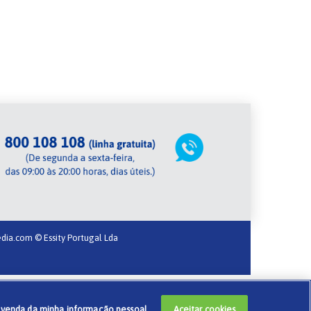
dia.com
© Essity Portugal Lda
 venda da minha informação pessoal.
Aceitar cookies