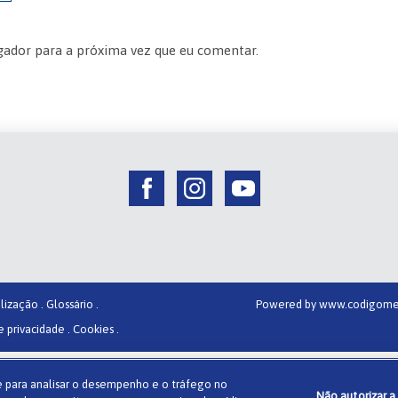
gador para a próxima vez que eu comentar.
lização .
Glossário .
Powered by
www.codigome
e privacidade .
Cookies .
r e para analisar o desempenho e o tráfego no
Não autorizar a