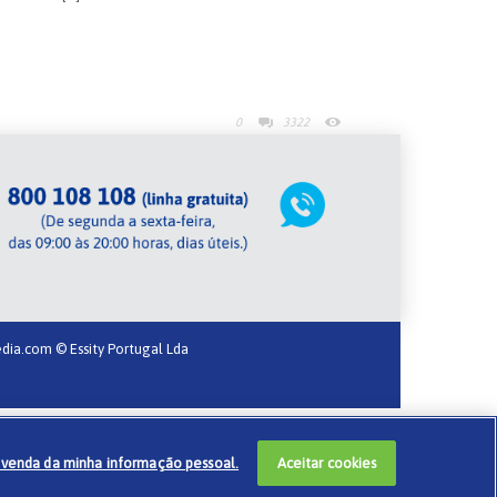
0
3322
dia.com
© Essity Portugal Lda
 venda da minha informação pessoal.
Aceitar cookies