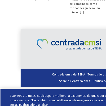
ser combinado com o
melhor design de roupa
interior. […]
Centrada em si de TENA .
Termos de uti
Sobre o Centrada em si .
Política d
Este website utiliza cookies para melhorar a experiência do utilizado
nosso website. Nós também compartilhamos informações sobre o seu u
social, publicidade e análise.