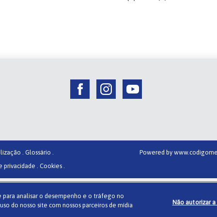
lização .
Glossário .
Powered by
www.codigome
e privacidade .
Cookies .
r e para analisar o desempenho e o tráfego no
Não autorizar a
so do nosso site com nossos parceiros de mídia