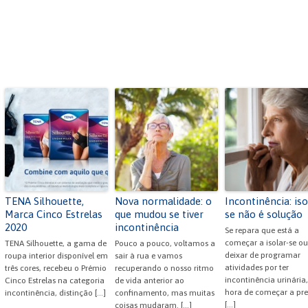
TENA Silhouette,
Nova normalidade: o
Incontinência: iso
Marca Cinco Estrelas
que mudou se tiver
se não é solução
2020
incontinência
Se repara que está a
começar a isolar-se ou
TENA Silhouette, a gama de
Pouco a pouco, voltamos a
deixar de programar
roupa interior disponível em
sair à rua e vamos
atividades por ter
três cores, recebeu o Prémio
recuperando o nosso ritmo
incontinência urinária,
Cinco Estrelas na categoria
de vida anterior ao
hora de começar a pre
incontinência, distinção […]
confinamento, mas muitas
[…]
coisas mudaram. […]