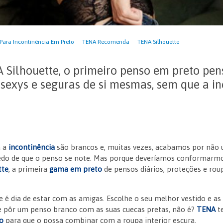
Para Incontinência Em Preto
TENA Recomenda
TENA Silhouette
Silhouette, o primeiro penso em preto pen
sexys e seguras de si mesmas, sem que a in
a a
incontinência
são brancos e, muitas vezes, acabamos por não 
o de que o penso se note. Mas porque deveríamos conformarmo
tte
, a primeira
gama em preto
de pensos diários, proteções e rou
e é dia de estar com as amigas. Escolhe o seu melhor vestido e a
e pôr um penso branco com as suas cuecas pretas, não é?
TENA
t
o
para que o possa combinar com a roupa interior escura.