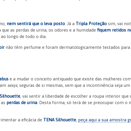
ino,
nem sentirá que o leva posto
. Já a
Tripla Proteção
sim, vai no
 que as perdas de urina, os odores e a humidade
fiquem retidos 
 ao longo de todo o dia.
oir
não têm perfume e foram dermatologicamente testados par
tabus
e a mudar o conceito antiquado que existe das mulheres co
ntam
sexys
, seguras de si mesmas, sem que a incontinência seja u
Silhouette
, vai sentir a liberdade de escolher a roupa interior que
a as
perdas de urina
. Desta forma, só terá de se preocupar com o
imentar a eficácia de
TENA Silhouette
,
peça aqui a sua amostra gr