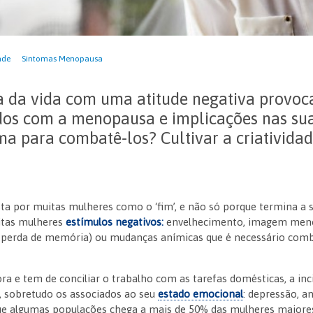
ade
Sintomas Menopausa
pa da vida com uma atitude negativa provo
dos com a menopausa e implicações nas suas
a para combatê-los? Cultivar a criatividad
ta por muitas mulheres como o ‘fim’, e não só porque termina a 
itas mulheres
estímulos negativos:
envelhecimento, imagem menos
o perda de memória) ou mudanças anímicas que é necessário co
ora e tem de conciliar o trabalho com as tarefas domésticas, a in
 sobretudo os associados ao seu
estado emocional
: depressão, an
e algumas populações chega a mais de 50% das mulheres maiores