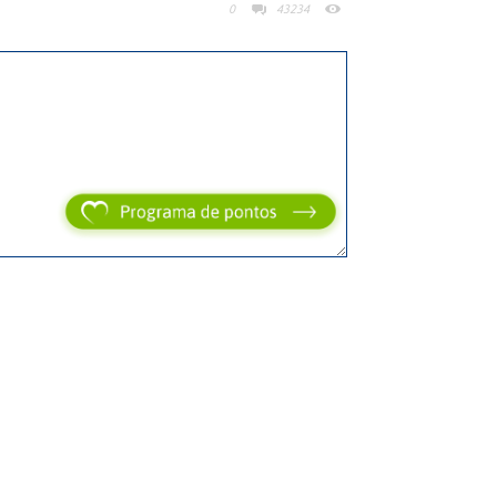
0
43234