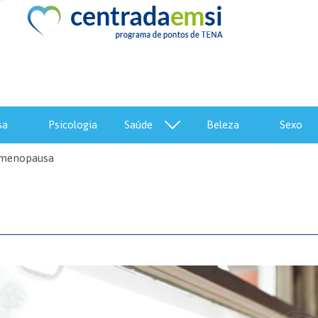
sa
psicologia
saúde
beleza
sexo
a menopausa