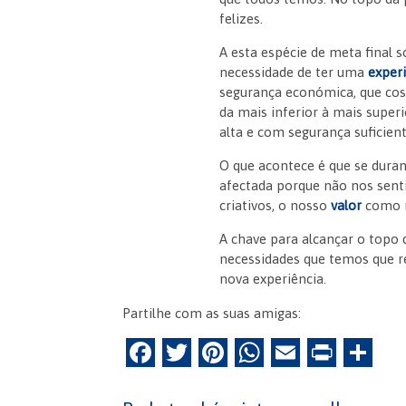
felizes.
A esta espécie de meta final 
necessidade de ter uma
experi
segurança económica, que cos
da mais inferior à mais super
alta e com segurança suficien
O que acontece é que se dura
afectada porque não nos sent
criativos, o nosso
valor
como m
A chave para alcançar o topo
necessidades que temos que r
nova experiência.
Partilhe com as suas amigas:
F
T
Pi
W
E
Pr
P
a
w
nt
h
m
in
ar