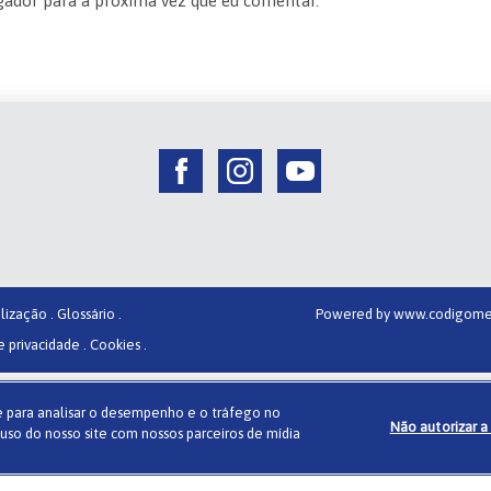
gador para a próxima vez que eu comentar.
lização .
Glossário .
Powered by
www.codigome
e privacidade .
Cookies .
r e para analisar o desempenho e o tráfego no
Não autorizar a
so do nosso site com nossos parceiros de mídia