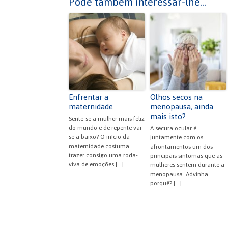
c
itt
er
at
ai
tF
til
Pode também interessar-lhe...
e
er
es
s
l
ri
h
b
t
A
e
ar
o
p
n
o
p
dl
k
y
Enfrentar a
Olhos secos na
maternidade
menopausa, ainda
mais isto?
Sente-se a mulher mais feliz
do mundo e de repente vai-
A secura ocular é
se a baixo? O início da
juntamente com os
maternidade costuma
afrontamentos um dos
trazer consigo uma roda-
principais sintomas que as
viva de emoções […]
mulheres sentem durante a
menopausa. Advinha
porquê? […]