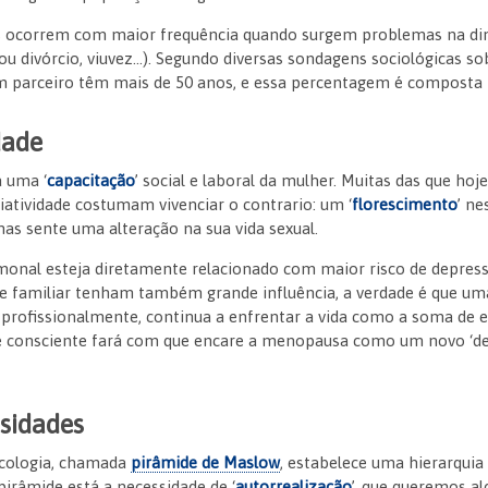
s ocorrem com maior frequência quando surgem problemas na d
u divórcio, viuvez…). Segundo diversas sondagens sociológicas s
 parceiro têm mais de 50 anos, e essa percentagem é composta 
dade
 uma ‘
capacitação
’ social e laboral da mulher. Muitas das que h
riatividade costumam vivenciar o contrario: um ‘
florescimento
’ n
nas sente uma alteração na sua vida sexual.
rmonal esteja diretamente relacionado com maior risco de depres
l e familiar tenham também grande influência, a verdade é que um
ir profissionalmente, continua a enfrentar a vida como a soma de
a e consciente fará com que encare a menopausa como um novo ‘de
ssidades
icologia, chamada
pirâmide de Maslow
, estabelece uma hierarquia
irâmide está a necessidade de ‘
autorrealização
’, que queremos a