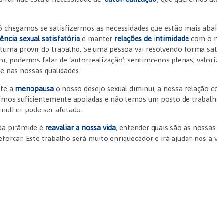
só chegamos se satisfizermos as necessidades que estão mais abai
ência sexual satisfatória
e manter
relações de intimidade
com o n
tuma provir do trabalho. Se uma pessoa vai resolvendo forma sati
ior, podemos falar de ‘autorrealização’: sentimo-nos plenas, val
te nas nossas qualidades.
nte a
menopausa
o nosso desejo sexual diminui, a nossa relação 
imos suficientemente apoiadas e não temos um posto de trabalh
ulher pode ser afetado.
 da pirâmide é
reavaliar a nossa vida
, entender quais são as nossas
eforçar. Este trabalho será muito enriquecedor e irá ajudar-nos