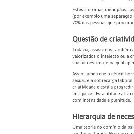
Estes sintomas menopáusico
(por exemplo uma separação o
70% das pessoas que procuram
Questão de criativi
Todavia, assistimos também a
valorizados o intelecto ou a c
sua autoestima, e na qual ape
Assim, ainda que o déficit ho
sexual, e a sobrecarga labora
criatividade e está a progred
enriquecer. Esta atitude ativ
com intensidade e plenitude.
Hierarquia de nece
Uma teoria do domínio da ps
que todos temos. No topo da p