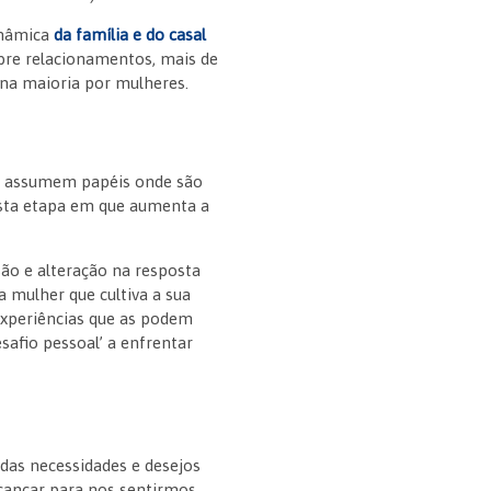
inâmica
da família e do casal
obre relacionamentos, mais de
na maioria por mulheres.
oje assumem papéis onde são
esta etapa em que aumenta a
são e alteração na resposta
a mulher que cultiva a sua
 experiências que as podem
safio pessoal’ a enfrentar
 das necessidades e desejos
lcançar para nos sentirmos