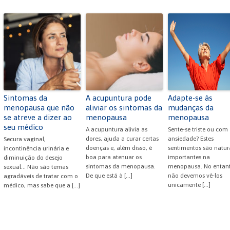
Sintomas da
A acupuntura pode
Adapte-se às
menopausa que não
aliviar os sintomas da
mudanças da
se atreve a dizer ao
menopausa
menopausa
seu médico
A acupuntura alivia as
Sente-se triste ou com
dores, ajuda a curar certas
ansiedade? Estes
Secura vaginal,
doenças e, além disso, é
sentimentos são natura
incontinência urinária e
boa para atenuar os
importantes na
diminuição do desejo
sintomas da menopausa.
menopausa. No entant
sexual... Não são temas
De que está à […]
não devemos vê-los
agradáveis de tratar com o
unicamente […]
médico, mas sabe que a […]