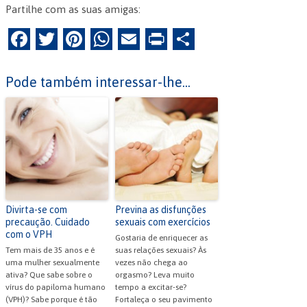
Partilhe com as suas amigas:
F
T
Pi
W
E
Pr
P
a
w
nt
h
m
in
ar
c
itt
er
at
ai
tF
til
Pode também interessar-lhe...
e
er
es
s
l
ri
h
b
t
A
e
ar
o
p
n
o
p
dl
k
y
Divirta-se com
Previna as disfunções
precaução. Cuidado
sexuais com exercícios
com o VPH
Gostaria de enriquecer as
Tem mais de 35 anos e é
suas relações sexuais? Às
uma mulher sexualmente
vezes não chega ao
ativa? Que sabe sobre o
orgasmo? Leva muito
vírus do papiloma humano
tempo a excitar-se?
(VPH)? Sabe porque é tão
Fortaleça o seu pavimento