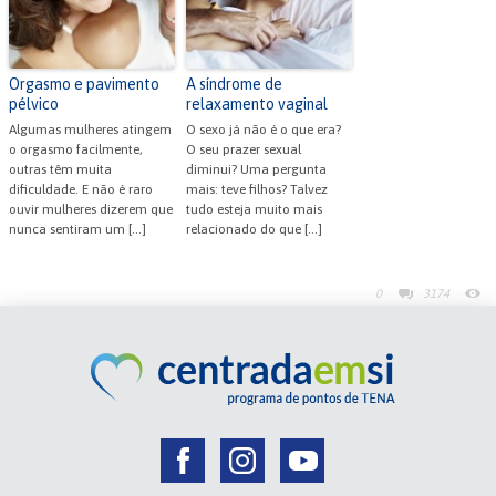
Orgasmo e pavimento
A síndrome de
pélvico
relaxamento vaginal
Algumas mulheres atingem
O sexo já não é o que era?
o orgasmo facilmente,
O seu prazer sexual
outras têm muita
diminui? Uma pergunta
dificuldade. E não é raro
mais: teve filhos? Talvez
ouvir mulheres dizerem que
tudo esteja muito mais
nunca sentiram um […]
relacionado do que […]
0
3174