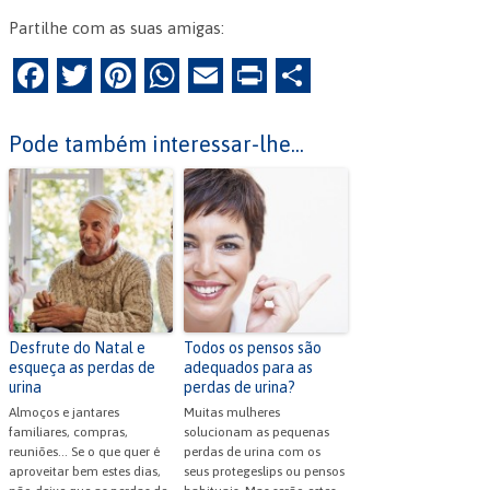
Partilhe com as suas amigas:
F
T
Pi
W
E
Pr
P
a
w
nt
h
m
in
ar
c
itt
er
at
ai
tF
til
Pode também interessar-lhe...
e
er
es
s
l
ri
h
b
t
A
e
ar
o
p
n
o
p
dl
k
y
Desfrute do Natal e
Todos os pensos são
esqueça as perdas de
adequados para as
urina
perdas de urina?
Almoços e jantares
Muitas mulheres
familiares, compras,
solucionam as pequenas
reuniões... Se o que quer é
perdas de urina com os
aproveitar bem estes dias,
seus protegeslips ou pensos