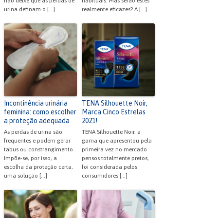
não deixe que as perdas de
habituais. Mas serão estes
urina definam o […]
realmente eficazes? A […]
Incontinência urinária
TENA Silhouette Noir,
feminina: como escolher
Marca Cinco Estrelas
a proteção adequada
2021!
As perdas de urina são
TENA Silhouette Noir, a
frequentes e podem gerar
gama que apresentou pela
tabus ou constrangimento.
primeira vez no mercado
Impõe-se, por isso, a
pensos totalmente pretos,
escolha da proteção certa,
foi considerada pelos
uma solução […]
consumidores […]