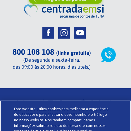
Centrada em si de TENA .
Termos de utilização .
Glossário .
Este website utiliza cookies para melhorar a experiência
Sobre o Centrada em si .
Política de privacidade .
Cookies .
do utilizador e para analisar o desempenho e o tráfego
Powered by
www.codigomedia.com
© Essity Portugal Lda
no nosso website. Nós também compartilhamos
informações sobre o seu uso do nosso site com nossos