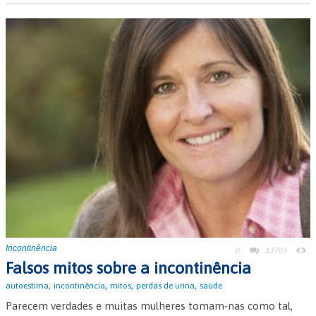
Incontinência
0
13703
Falsos mitos sobre a incontinência
,
,
,
,
autoestima
incontinência
mitos
perdas de urina
saúde
Parecem verdades e muitas mulheres tomam-nas como tal,