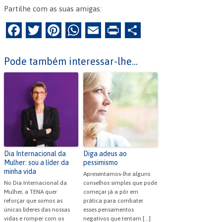
Partilhe com as suas amigas:
F
T
Pi
W
E
Pr
P
a
w
nt
h
m
in
ar
c
itt
er
at
ai
tF
til
Pode também interessar-lhe...
e
er
es
s
l
ri
h
b
t
A
e
ar
o
p
n
o
p
dl
k
y
Dia Internacional da
Diga adeus ao
Mulher: sou a líder da
pessimismo
minha vida
Apresentamos-lhe alguns
No Dia Internacional da
conselhos simples que pode
Mulher, a TENA quer
começar já a pôr em
reforçar que somos as
prática para combater
únicas líderes das nossas
esses pensamentos
vidas e romper com os
negativos que tentam […]