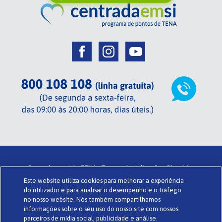
Centrada em si de TENA .
Termos de utilização .
Glossário .
Este website utiliza cookies para melhorar a experiência
Sobre o Centrada em si .
Política de privacidade .
Cookies .
do utilizador e para analisar o desempenho e o tráfego
Powered by
www.codigomedia.com
© Essity Portugal Lda
no nosso website. Nós também compartilhamos
informações sobre o seu uso do nosso site com nossos
parceiros de mídia social, publicidade e análise.