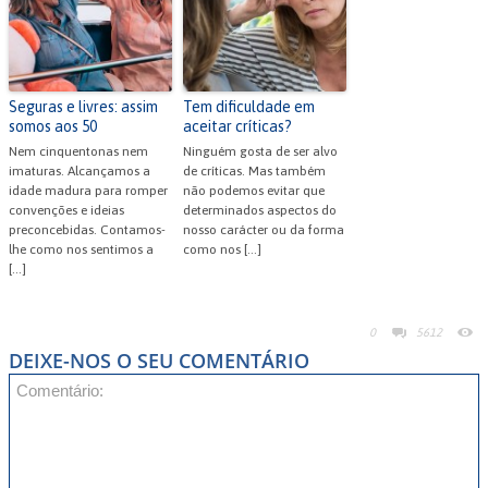
Seguras e livres: assim
Tem dificuldade em
somos aos 50
aceitar críticas?
Nem cinquentonas nem
Ninguém gosta de ser alvo
imaturas. Alcançamos a
de críticas. Mas também
idade madura para romper
não podemos evitar que
convenções e ideias
determinados aspectos do
preconcebidas. Contamos-
nosso carácter ou da forma
lhe como nos sentimos a
como nos […]
[…]
0
5612
DEIXE-NOS O SEU COMENTÁRIO