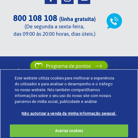
Centrada em si de TENA .
Termos de utilização .
Glossário .
Este website utiliza cookies para melhorar a experiência
Sobre o Centrada em si .
Política de privacidade .
Cookies .
do utilizador e para analisar o desempenho e o tráfego
Powered by
www.codigomedia.com
© Essity Portugal Lda
no nosso website. Nós também compartilhamos
informações sobre o seu uso do nosso site com nossos
parceiros de mídia social, publicidade e análise.
Não autorizar a venda da minha informação pessoal.
Aceitar cookies