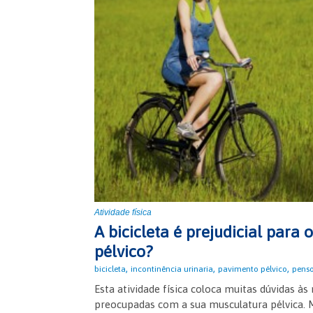
Atividade física
A bicicleta é prejudicial para
pélvico?
,
,
,
bicicleta
incontinência urinaria
pavimento pélvico
pens
Esta atividade física coloca muitas dúvidas à
preocupadas com a sua musculatura pélvica. M