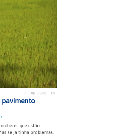
0
33391
 o pavimento
os
s mulheres que estão
as se já tinha problemas,