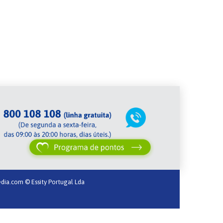
dia.com
© Essity Portugal Lda