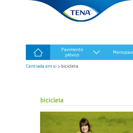
pavimento
menopau
pélvico
Centrada em si
>
bicicleta
bicicleta