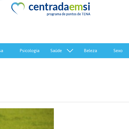
sa
psicologia
saúde
beleza
sexo