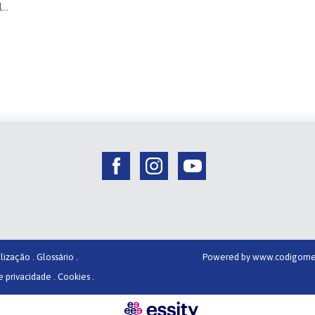
..
lização .
Glossário .
Powered by
www.codigome
e privacidade .
Cookies .