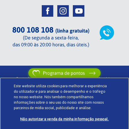
Centrada em si de TENA .
Termos de utilização .
Glossário .
Este website utiliza cookies para melhorar a experiência
Sobre o Centrada em si .
Política de privacidade .
Cookies .
do utilizador e para analisar o desempenho e o tráfego
Powered by
www.codigomedia.com
© Essity Portugal Lda
no nosso website. Nós também compartilhamos
informações sobre o seu uso do nosso site com nossos
parceiros de mídia social, publicidade e análise.
Não autorizar a venda da minha informação pessoal.