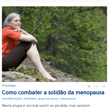
Psicologia
0
6485
Como combater a solidão da menopausa
,
,
,
autoafirmação
climaterio
grupo de apoio
menopausa
Nesta etapa é normal sentir-se perdida, mas existem