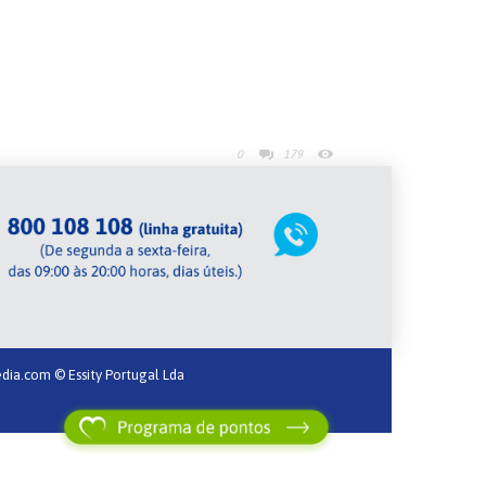
0
179
dia.com
© Essity Portugal Lda