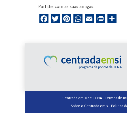
Partilhe com as suas amigas:
F
T
Pi
W
E
Pr
P
a
w
nt
h
m
in
ar
c
itt
er
at
ai
tF
til
e
er
es
s
l
ri
h
b
t
A
e
ar
o
p
n
o
p
dl
k
y
Centrada em si de TENA .
Termos de uti
Sobre o Centrada em si .
Política d