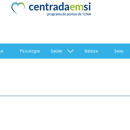
sa
psicologia
saúde
beleza
sexo