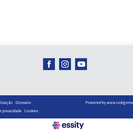
lização .
Glossário .
Powered by
www.codigome
e privacidade .
Cookies .